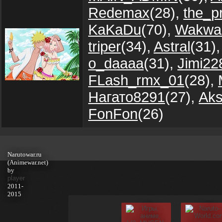
Redemax
(28)
,
the_p
KaKaDu
(70)
,
Wakwa
triper
(34)
,
Astral
(31)
o_daaaa
(31)
,
Jimi22
FLash_rmx_01
(28)
,
Нагато8291
(27)
,
Aks
FonFon
(26)
Narutowar.ru
(Animewar.net)
by
player
2011-
2015