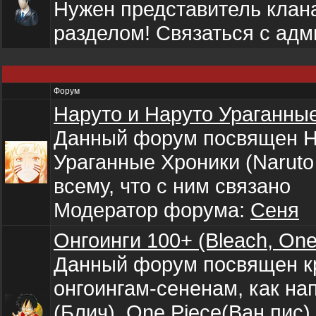
Нужен представитель клан
разделом! Связаться с адм
Форум
Наруто и Наруто Ураганны
Данный форум посвящен Н
Ураганные Хроники (Naruto
всему, что с ним связано
Модератор форума:
Сеня
Онгоинги 100+ (Bleach, One
Данный форум посвящен 
онгоингам-сененам, как на
(Блич), One Piece(Ван пис),