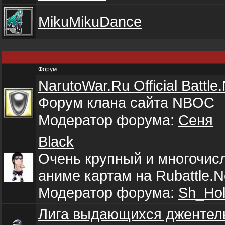
MikuMikuDance
Форум
NarutoWar.Ru Official Battl
Форум клана сайта NBOC
Модератор форума:
Сеня
Black
Очень крупный и многочис
аниме картам на Rubattle.N
Модератор форума:
Sh_Ho
Лига выдающихся джентель