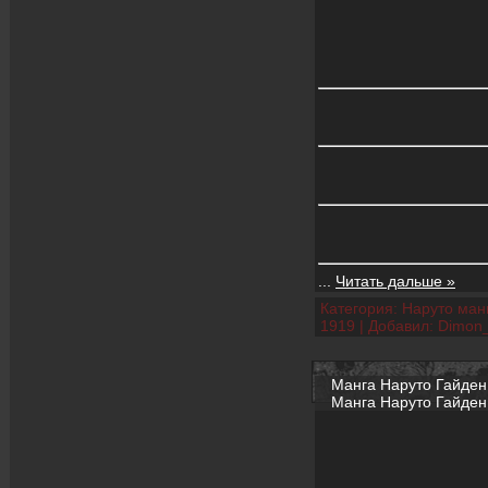
...
Читать дальше »
Категория:
Наруто манг
1919
|
Добавил:
Dimon
Манга Наруто Гайден 5
Манга Наруто Гайден