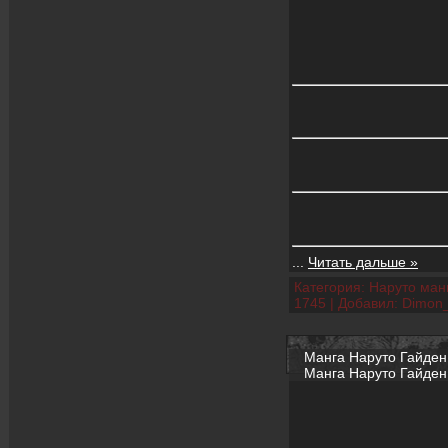
...
Читать дальше »
Категория:
Наруто манг
1745
|
Добавил:
Dimon
Манга Наруто Гайден 2
Манга Наруто Гайден