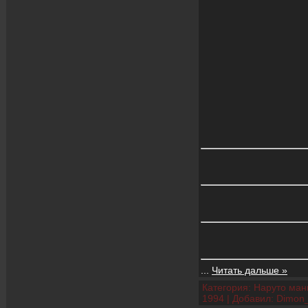
...
Читать дальше »
Категория:
Наруто манг
1994
|
Добавил:
Dimon