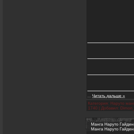
...
Читать дальше »
Категория:
Наруто манг
1740
|
Добавил:
Dimon
Манга Наруто Гайден 1
Манга Наруто Гайден