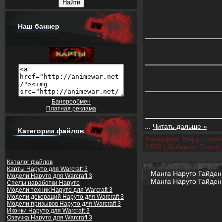
Наш баннер
Банерообмен
Платная реклама
...
Читать дальше »
Категории файлов
Категория:
Наруто манг
1803
|
Добавил:
Dimon
Каталог файлов
Карты Наруто для Warcraft 3
Манга Наруто Гайден 8
Модели Наруто для Warcraft 3
Манга Наруто Гайден
Спелы наработки Наруто
Модели техник Наруто для Warcraft 3
Модели декораций Наруто для Warcraft 3
Модели призывов Наруто для Warcraft 3
Иконки Наруто для Warcraft 3
Озвучка Наруто для Warcraft 3