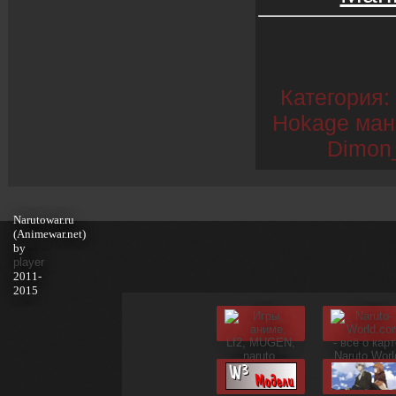
Категория:
Hokage ман
Dimon
Narutowar.ru
(Animewar.net)
by
player
2011-
2015