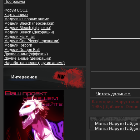
Программы
Форум UCOZ
Карты аниме
Модели из прочих аниме
Модели Bleach (персонажи)
Модели Bleach (эффекты)
Модели Bleach (Декорации)
Модели Fairy Tail
Модели One Piece(персонажи)
Модели Reborn
Модели Dragon Ball
Другие аниме(эффекты)
Другие аниме (декорации)
Наработки спелов (другие аниме)
Интересное
...
Читать дальше »
Категория:
Наруто манг
1985
|
Добавил:
Dimon
Манга Наруто Гайден 7
Манга Наруто Гайден