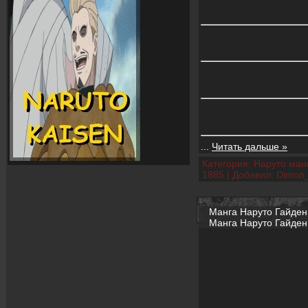
...
Читать дальше »
Категория:
Наруто манг
1885
|
Добавил:
Dimon
Манга Наруто Гайден 6
Манга Наруто Гайден