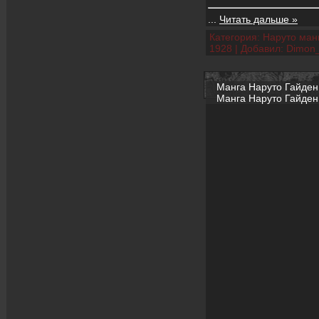
...
Читать дальше »
Категория:
Наруто манг
1928
|
Добавил:
Dimon
Манга Наруто Гайден 3
Манга Наруто Гайден