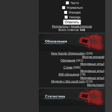
Часто
Нормально
Изредка
Никогда
Результаты
|
Архив опросов
Всего ответов:
546
Обновления
New Naruto Shippuuden
(104)
[
Форум игроков
]
Обломщик
(341)
[
Форумные игры
]
Слова
(586)
[
Форумные игры
]
999 обезьянок
(78)
[
Форумные игры
]
Модели с bbs.uuu9.com
(210)
[
Моделлинг
]
Статистика