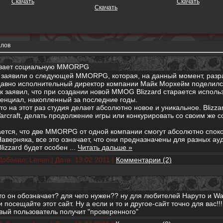
Скачать
Скачать
Скачать
алов
тывает социальную MMORPG
о заявили о следующей MMORPG, которая, на данный момент, разр
едавно исполнительный директор компании Майк Морхейм поделил
 заявил, что при создании новой MMOG Blizzard старается использ
енциал, накопленный за последние годы.
о на этот раз студия делает абсолютно новое и уникальное. Blizz
Warcraft, делать продолжение игры или конкурировать со своим же 
ется, что две MMORPG от одной компании смогут абсолютно споко
Наверняка, все это означает, что они предназначены для разных ау
lizzard будет особен
...
Читать дальше »
Добавил:
Leneri
|
Дата:
13.02.2011
|
Комментарии (2)
Что он обозначает? для чего нужен?? ну для любителей Наруто и Wa
 посещайте этот сайт. Ну а если и то и другое-сайт точно для вас!!!
вый пользователь получит "проверенного"