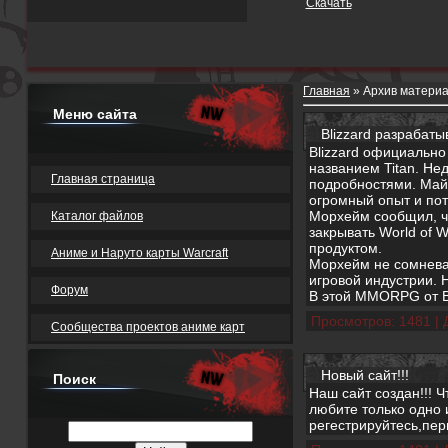
Скачать
Главная
»
Архив матери
Меню сайта
Blizzard разраба
Blizzard официальн
названием Titan. Н
Главная страница
подробностями. Майк
огромный опыт и пот
Морхейм сообщил, чт
Каталог файлов
закрывать World of 
продуктом.
Аниме и Наруто карты Warcraft
Морхейм не сомнева
игровой индустрии. 
Форум
В этой MMORPG от B
Просмотров:
1481
|
Сообщества проектов аниме карт
Новый сайт!!!
Поиск
Наш сайт создан!!! 
любите только одно и
регестрируйтесь,пер