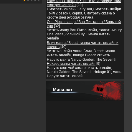
Fairy Tail / Сказка о Хвосте Феи / Фейри Тэйл
смотреть онлайн
[23]
Смотреть онлайн Fairy Tail,Смотреть Фейри
Тэйл 2 сезон 6 серия, Смотреть сказка о
хвосте феи русская озвучка
One Piece manga / Ван Пис манга / Большой
куш
[32]
Читать мангу Ван Пис онлайн, скачать мангу
One Piece, большой куш манга читать
онлайн
Блич манга / Bleach манга читать онлайн и
скачать
[40]
Читать онлайн манга Блич, Bleach манга
читать онлайн, manga Bleach скачать
Наруто манга Naruto Gaiden: The Seventh
Hokage манга читать онлайн
[9]
Наруто седтмой хокаге читать онлайн,
Naruto Gaiden: The Seventh Hokage 01, манга
Наруто читать онлайн
Мини-чат