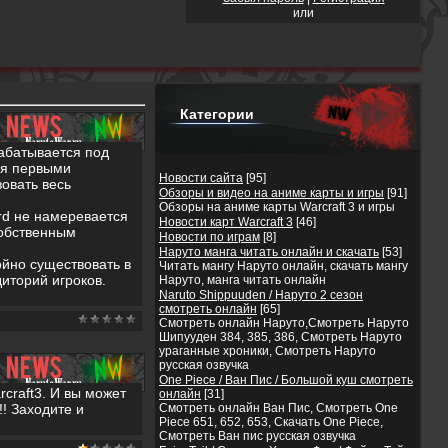
или
Категории
абатывается под
ся первыми
Новости сайта
[95]
овать весь
Обзоры и видео на аниме карты и игры
[91]
Обзоры на аниме карты Warcraft 3 и игры
ard не намеревается
Новости карт Warcraft 3
[46]
собственным
Новости по играм
[8]
Наруто манга читать онлайн и скачать
[53]
йно существовать в
Читать мангу Наруто онлайн, скачать мангу
диторий игроков.
Наруто, манга читать онлайн
Naruto Shippuuden / Наруто 2 сезон
смотреть онлайн
[65]
Смотреть онлайн Наруто,Смотреть Наруто
Шипууден 384, 385, 386, Смотреть Наруто
ураганные хроники, Смотреть Наруто
русская озвучка
One Piece / Ван Пис / Большой куш смотреть
rcraft3. И вы может
онлайн
[31]
!! Заходите и
Смотреть онлайн Ван Пис, Смотреть One
Piece 651, 652, 653, Скачать One Piece,
Смотреть Ван пис русская озвучка