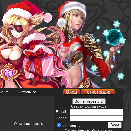
Вход
Регистрация
Манга
Остальное
Войти через uID
Старая форма входа
E-mail:
Пароль:
Остальные карты...
запомнить
Забыл пароль
|
Регистрация