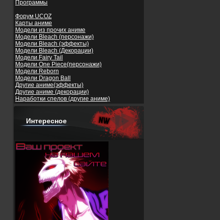
Программы
Форум UCOZ
Карты аниме
Модели из прочих аниме
Модели Bleach (персонажи)
Модели Bleach (эффекты)
Модели Bleach (Декорации)
Модели Fairy Tail
Модели One Piece(персонажи)
Модели Reborn
Модели Dragon Ball
Другие аниме(эффекты)
Другие аниме (декорации)
Наработки спелов (другие аниме)
Интересное