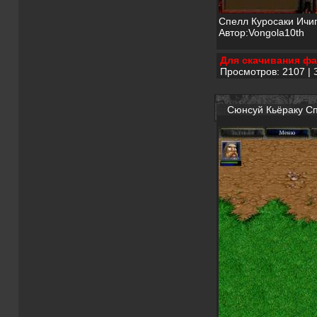
Спелл Куросаки Ичиг
Автор:Vongola10th
Для скачивания фа
Просмотров: 2107 | 
Сюнсуй Кьёраку С