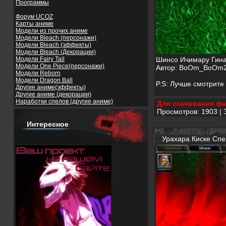
Программы
Форум UCOZ
Карты аниме
Модели из прочих аниме
Модели Bleach (персонажи)
Модели Bleach (эффекты)
Модели Bleach (Декорации)
Модели Fairy Tail
Шинсо Ичимару Гина
Модели One Piece(персонажи)
Автор: BoOm_BoOm
Модели Reborn
Модели Dragon Ball
P.S: Лучше смотрите 
Другие аниме(эффекты)
Другие аниме (декорации)
Наработки спелов (другие аниме)
Для скачивания фа
Просмотров: 1903 | 
Интересное
Урахара Киске Спе