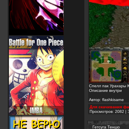
Спелл пак Урахары К
Описание внутри
Автор: flashkisame
Для скачивания фа
Просмотров: 2082 | 
Гетсуга Теншо