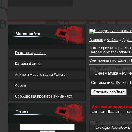
Меню сайта
Главная
»
Файлы
»
Друго
В категории материалов
Показано материалов
:
1
Главная страница
Сортировать по
:
Дате
·
Каталог файлов
Синематика - Кучи
Аниме и Наруто карты Warcraft
Синиматика Кучики Б
Форум
Сообщества проектов аниме карт
Для скачивания фа
спелов Bleach
| Прос
Поиск
Каскада Халибель