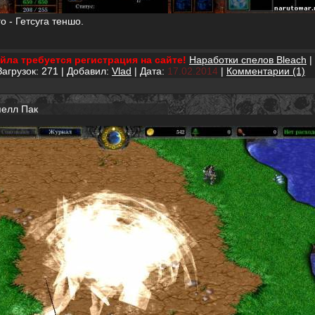
о - Гетсуга теншо.
йла требуется регистрация на сайте!
Наработки спелов Bleach
|
Загрузок: 271 | Добавил:
Vlad
| Дата:
17.02.2014
|
Комментарии (1)
пелл Пак