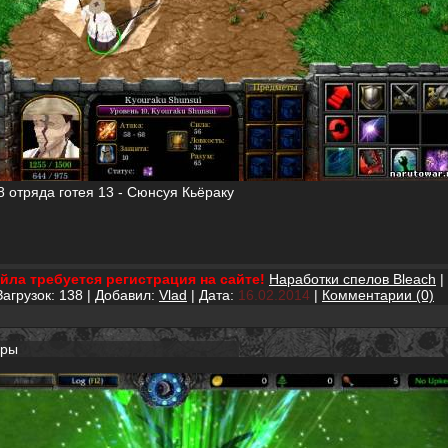
8 отряда готея 13 - Сюнсуя Кьёраку
йла требуется регистрация на сайте!
Наработки спелов Bleach
|
Загрузок: 138 | Добавил:
Vlad
| Дата:
16.02.2014
|
Комментарии (0)
рры