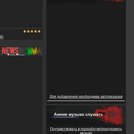
4)
Для добавления необходима авторизация
Аниме музыка слушать
Поучавствовать в разработке/предложить
музыку