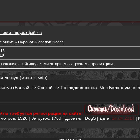
е аниме
» Наработки спелов Bleach
:
13
-10
Названию
·
Рейтингу
·
Комментариям
·
Загрузкам
·
Просмотрам
ки Бьякуя (мини-комбо)
ьякуи (Банкай --> Сенкей --> Последняя сцена: Меч Белого импер
йла требуется регистрация на сайте!
мотров: 1926 | Загрузок: 1709 | Добавил:
DogS
| Дата:
14.04.2014
|