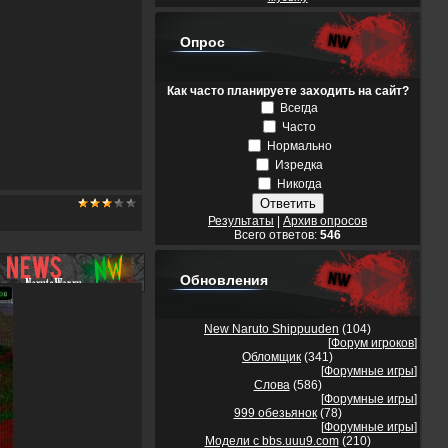
Опрос
Как часто планируете заходить на сайт?
Всегда
Часто
Нормально
Изредка
Никогда
Результаты
|
Архив опросов
Всего ответов:
546
Обновления
New Naruto Shippuuden
(104)
[
Форум игроков
]
Обломщик
(341)
[
Форумные игры
]
Слова
(586)
[
Форумные игры
]
999 обезьянок
(78)
[
Форумные игры
]
Модели с bbs.uuu9.com
(210)