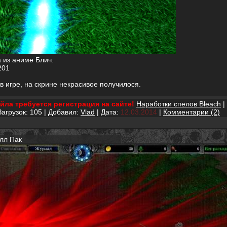
 из аниме Блич.
201
в игре, на скрине некрасивое получилося.
йла требуется регистрация на сайте!
Наработки спелов Bleach
|
Загрузок: 105 | Добавил:
Vlad
| Дата:
12.03.2014
|
Комментарии (2)
лл Пак