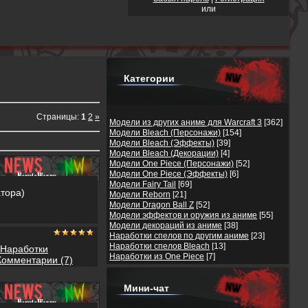
или
Категории
Страницы
:
1
2
»
Модели из других аниме для Warcraft 3
[362]
Модели Bleach (Персонажи)
[154]
Модели Bleach (Эффекты)
[39]
Модели Bleach (Декорации)
[4]
Модели One Piece (Персонажи)
[52]
Модели One Piece (Эффекты)
[6]
Модели Fairy Tail
[69]
атора)
Модели Reborn
[21]
Модели Dragon Ball Z
[52]
Модели эффектов и оружия из аниме
[55]
Модели декораций из аниме
[38]
Наработки спелов по другим аниме
[23]
Наработки спелов Bleach
[13]
Наработки
Наработки из One Piece
[7]
Комментарии (7)
Мини-чат