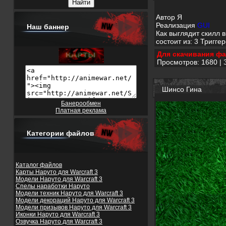
Автор Я
Реализация
GUI
Наш баннер
Как выглядит скилл 
состоит из: 3 Тригг
Для скачивания фа
Просмотров: 1680 | 
Шинсо Гина
Банерообмен
Платная реклама
Категории файлов
Каталог файлов
Карты Наруто для Warcraft 3
Модели Наруто для Warcraft 3
Спелы наработки Наруто
Модели техник Наруто для Warcraft 3
Модели декораций Наруто для Warcraft 3
Модели призывов Наруто для Warcraft 3
Иконки Наруто для Warcraft 3
Озвучка Наруто для Warcraft 3