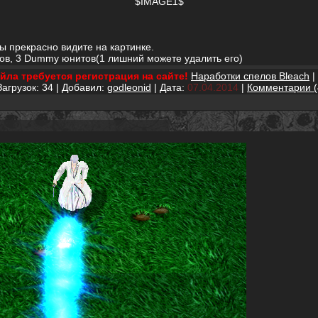
$IMAGE1$
вы прекрасно видите на картинке.
еров, 3 Dummy юнитов(1 лишний можете удалить его)
йла требуется регистрация на сайте!
Наработки спелов Bleach
|
Загрузок: 34 | Добавил:
godleonid
| Дата:
07.04.2014
|
Комментарии (