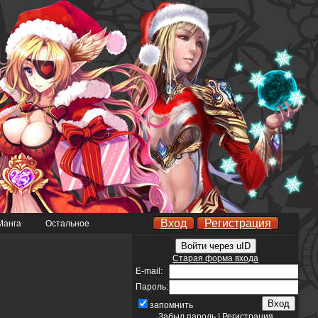
Вход
Регистрация
Манга
Остальное
Войти через uID
Старая форма входа
E-mail:
Пароль:
запомнить
Забыл пароль
|
Регистрация